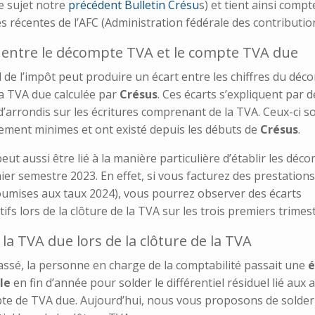
ce sujet notre
précédent Bulletin Crésu
s) et tient ainsi compt
es récentes de l’AFC (Administration fédérale des contributio
 entre le décompte TVA et le compte TVA due
l de l’impôt peut produire un écart entre les chiffres du dé
la TVA due calculée par
Crésus
. Ces écarts s’expliquent par d
’arrondis sur les écritures comprenant de la TVA. Ceux-ci s
ement minimes et ont existé depuis les débuts de
Crésus
.
peut aussi être lié à la manière particulière d’établir les déc
er semestre 2023. En effet, si vous facturez des prestation
oumises aux taux 2024), vous pourrez observer des écarts
atifs lors de la clôture de la TVA sur les trois premiers trimes
 la TVA due lors de la clôture de la TVA
assé, la personne en charge de la comptabilité passait une
é
le
en fin d’année pour solder le différentiel résiduel lié aux 
te de TVA due. Aujourd’hui, nous vous proposons de solder