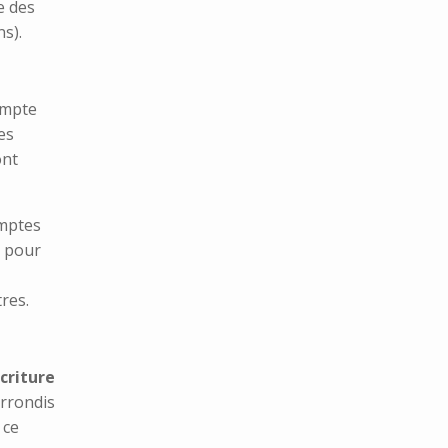
e des
ns).
compte
es
ont
omptes
s pour
tres.
criture
arrondis
 ce