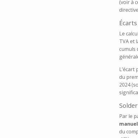
(voir à 
directiv
Écarts
Le calcu
TVA et 
cumuls d
général
L’écart 
du premi
2024 (s
signific
Solder
Par le p
manuel
du comp