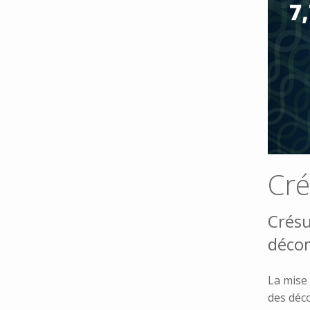
Cré
Crésu
décom
La mise
des déc