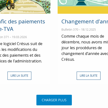
afic des paiements
Changement d’an
 e-TVA
Bulletin 370 – 18.12.2025
Comme chaque mois de
tin 371 – 19.03.2026
décembre, nous avons mi
e logiciel Crésus suit de
jour les procédures de
 les modifications du
changement d’année ave
ic des paiements et des
Crésus.
ices de l’administration.
LIRE LA SUITE
LIRE LA SUITE
CHARGER PLUS