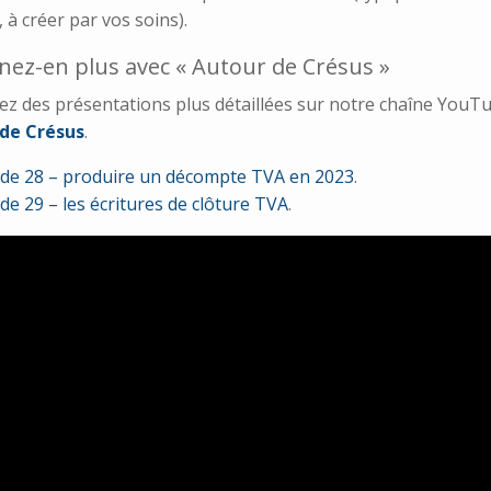
, à créer par vos soins).
ez-en plus avec « Autour de Crésus »
ez des présentations plus détaillées sur notre chaîne YouT
de Crésus
.
de 28 – produire un décompte TVA en 2023
.
de 29 – les écritures de clôture TVA
.