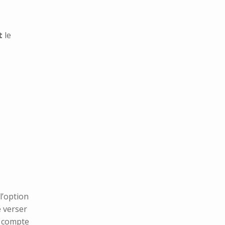
t
le
l’option
 verser
n compte