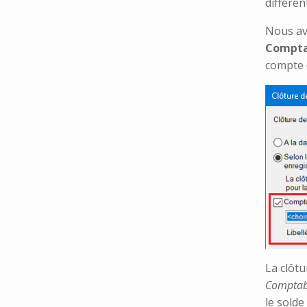
différen
Nous av
Compta
compte 
La clôtu
Comptabi
le sold