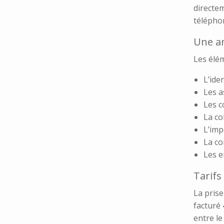
directem
téléphon
Une an
Les élé
L’iden
Les a
Les c
La co
L’imp
La co
Les e
Tarifs
La prise
facturé 
entre le