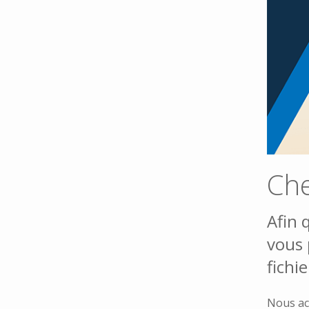
Che
Afin 
vous 
fichi
Nous ac