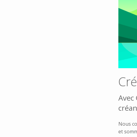
Cré
Avec 
créan
Nous co
et somm