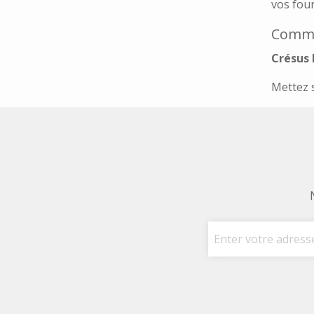
vos fou
Commen
Crésus 
Mettez 