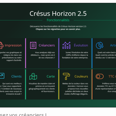
isez vos créanciers !