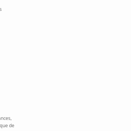
s
ances,
ique de