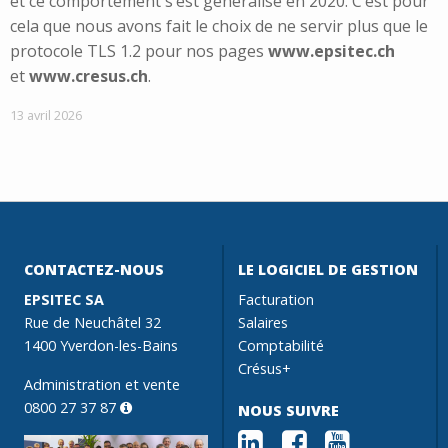
et ce comportement s’est généralisé en 2020. C’est pour
cela que nous avons fait le choix de ne servir plus que le
protocole TLS 1.2 pour nos pages
www.epsitec.ch
et
www.cresus.ch
.
13 avril 2026
CONTACTEZ-NOUS
LE LOGICIEL DE GESTION
EPSITEC SA
Facturation
Rue de Neuchâtel 32
Salaires
1400 Yverdon-les-Bains
Comptabilité
Crésus+
Administration et vente
0800 27 37 87
NOUS SUIVRE