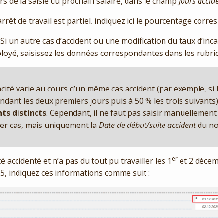
ors de la saisie du prochain salaire, dans le champ
Jours accide
l’arrêt de travail est partiel, indiquez ici le pourcentage corr
 Si un autre cas d’accident ou une modification du taux d’inc
loyé, saisissez les données correspondantes dans les rubri
pacité varie au cours d’un même cas accident (par exemple, si 
endant les deux premiers jours puis à 50 % les trois suivants)
ts distincts
. Cependant, il ne faut pas saisir manuellement
er cas, mais uniquement la
Date de début/suite accident
du no
er
té accidenté et n’a pas du tout pu travailler les 1
et 2 décem
5, indiquez ces informations comme suit :