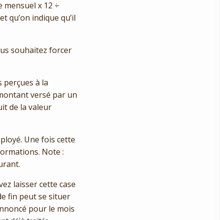
re mensuel x 12
÷
t qu’on indique qu’il
ous souhaitez forcer
 perçues à la
e montant versé par un
t de la valeur
mployé. Une fois cette
formations. Note :
urant.
vez laisser cette case
e fin peut se situer
annoncé pour le mois