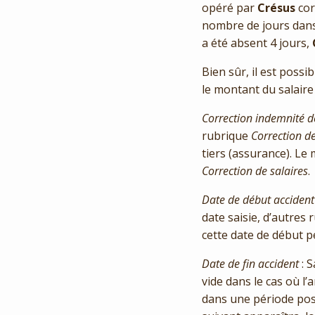
opéré par
Crésus
co
nombre de jours dans 
a été absent 4 jours,
Bien sûr, il est poss
le montant du salaire
Correction indemnité de
rubrique
Correction de
tiers (assurance). Le
Correction de salaires
.
Date de début accident
date saisie, d’autres 
cette date de début p
Date de fin accident
: S
vide dans le cas où l’
dans une période pos