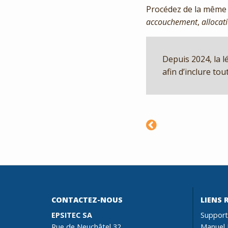
Procédez de la même 
accouchement
,
allocat
Depuis 2024, la lé
afin d’inclure tou
CONTACTEZ-NOUS
LIENS 
EPSITEC SA
Support
Rue de Neuchâtel 32
Manuel 