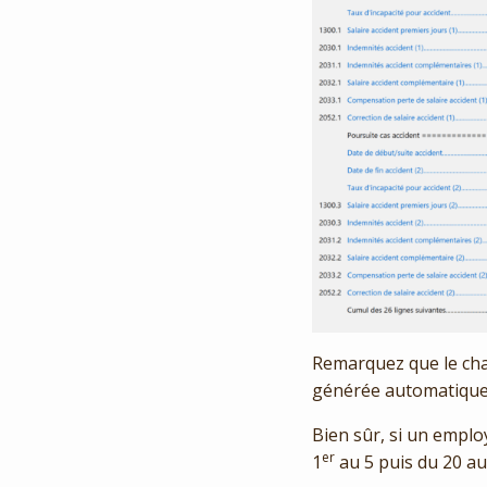
Remarquez que le c
générée automatiqu
Bien sûr, si un employ
er
1
au 5 puis du 20 au 