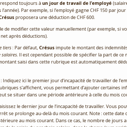
rrespond toujours à
un jour de travail de l’employé
(salai
l’année). Par exemple, si l’employé gagne CHF 150 par jour e
Crésus
proposera une déduction de CHF 600.
ible de modifier cette valeur manuellement (par exemple, si v
 net après déductions).
 tiers
: Par défaut,
Crésus
impute le montant des indemnités
 salaires
. Il est cependant possible de spécifier la part de c
 montant saisi dans cette rubrique est automatiquement dédui
: Indiquez ici le premier jour d’incapacité de travailler de l’e
rubriques s’affichent, vous permettant d’ajouter certaines in
eut se situer dans une période antérieure à celle du mois co
aisissez le dernier jour de l’incapacité de travailler. Vous pou
arrêt se prolonge au-delà du mois courant. Note : cette date d
térieure au mois courant. Dans ce cas, le nombre de jours 