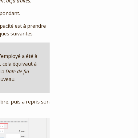
nt déjà traités
.
espondant.
apacité est à prendre
ques suivantes.
l’employé a été à
, cela équivaut à
 la
Date de fin
uveau.
bre, puis a repris son