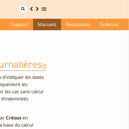
www.cresus.ch
Français
Deutsch
Support
Manuels
Ressources
Bulletins
urnalières
e d’indiquer les dates
tiquement les
r les cas sans calcul
 d’indemnités
par
Crésus
en
a base du calcul