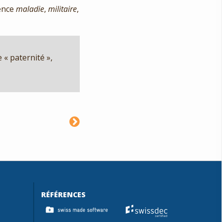
sence
maladie
,
militaire
,
e « paternité »,
RÉFÉRENCES