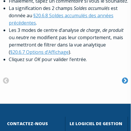
Finalement, tapez un
commentaire
si vous le souhaitez.
La signification des 2 champs
Soldes accumulés
est
donnée au
§20.6.8 Soldes accumulés des années
précédentes
.
Les 3 modes de centre d’analyse
de charge
,
de produit
ou
neutre
ne modifient pas leur comportement, mais
permettront de filtrer dans la vue analytique
(
§20.6.7 Options d’Affichage
).
Cliquez sur
OK
pour valider l’entrée.
CONTACTEZ-NOUS
LE LOGICIEL DE GESTION