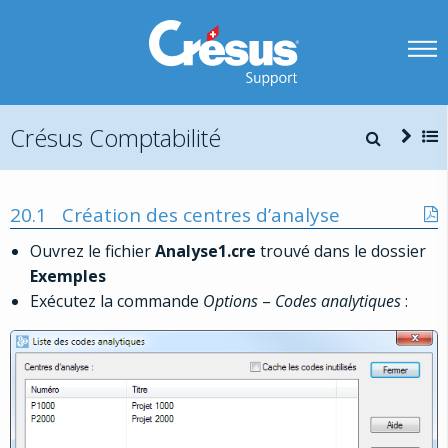
Crésus Comptabilité
20.1
Création des centres d’analyse
Ouvrez le fichier
Analyse1.cr
e
trouvé dans le dossier
Exemples
Exécutez la commande
Options
–
Codes analytiques
: