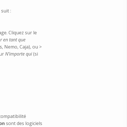
suit :
ge. Cliquez sur le
er en tant que
rs, Nemo, Caja), ou >
ur
N’importe qui
(si
compatibilité
on
sont des logiciels