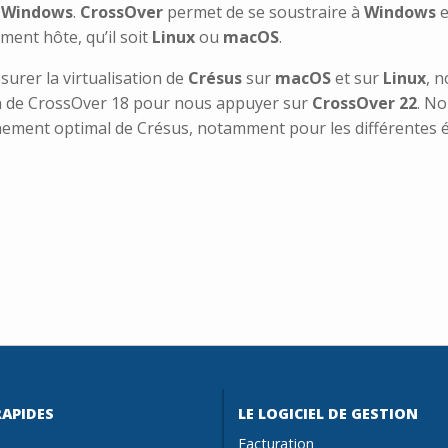
à
Windows
.
CrossOver
permet de se soustraire à
Windows
e
ement hôte, qu’il soit
Linux
ou
macOS
.
surer la virtualisation de
Crésus
sur
macOS
et sur
Linux
, 
n de CrossOver 18 pour nous appuyer sur
CrossOver 22
. No
nement optimal de Crésus, notamment pour les différentes é
RAPIDES
LE LOGICIEL DE GESTION
Facturation