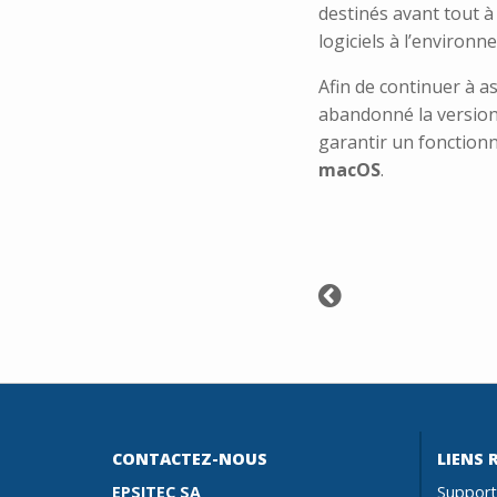
destinés avant tout 
logiciels à l’environn
Afin de continuer à as
abandonné la versio
garantir un fonction
macOS
.
CONTACTEZ-NOUS
LIENS 
EPSITEC SA
Support