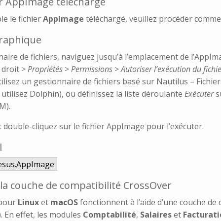
ier AppImage téléchargé
e le fichier
AppImage
téléchargé, veuillez procéder comme 
graphique
aire de fichiers, naviguez jusqu’à l’emplacement de l’AppIma
 droit >
Propriétés
>
Permissions
>
Autoriser l’exécution du fichi
tilisez un gestionnaire de fichiers basé sur Nautilus – Fichie
 utilisez Dolphin), ou définissez la liste déroulante
Exécuter
s
M).
t double-cliquez sur le fichier AppImage pour l’exécuter.
l
resus.AppImage
 la couche de compatibilité CrossOver
pour
Linux
et
macOS
fonctionnent à l’aide d’une couche de 
). En effet, les modules
Comptabilité
,
Salaires
et
Facturati