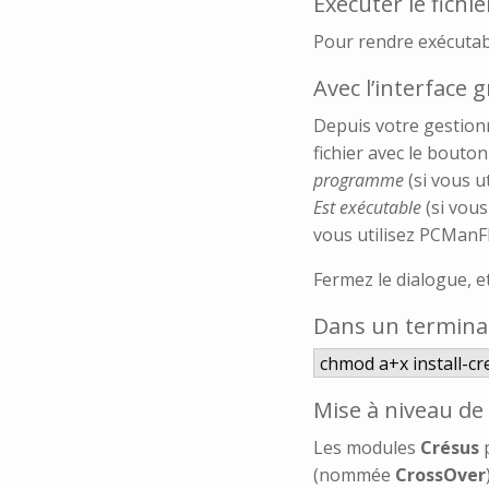
Exécuter le fich
Pour rendre exécutabl
Avec l’interface 
Depuis votre gestionn
fichier avec le bouton
programme
(si vous u
Est exécutable
(si vous
vous utilisez PCManF
Fermez le dialogue, e
Dans un termina
chmod a+x install-c
Mise à niveau de
Les modules
Crésus
(nommée
CrossOver