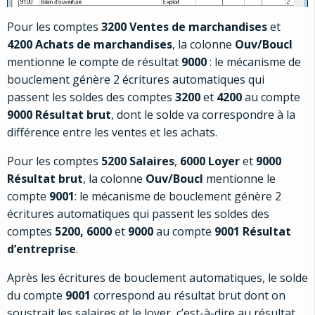
Pour les comptes
3200 Ventes de marchandises
et
4200 Achats de marchandises
, la colonne
Ouv/Boucl
mentionne le compte de résultat
9000
: le mécanisme de
bouclement génère 2 écritures automatiques qui
passent les soldes des comptes
3200
et
4200
au compte
9000 Résultat brut
, dont le solde va correspondre à la
différence entre les ventes et les achats.
Pour les comptes
5200 Salaires
,
6000 Loyer
et
9000
Résultat brut
, la colonne
Ouv/Boucl
mentionne le
compte
9001
: le mécanisme de bouclement génère 2
écritures automatiques qui passent les soldes des
comptes
5200, 6000
et
9000
au compte
9001 Résultat
d’entreprise
.
Après les écritures de bouclement automatiques, le solde
du compte
9001
correspond au résultat brut dont on
soustrait les salaires et le loyer, c’est-à-dire au résultat