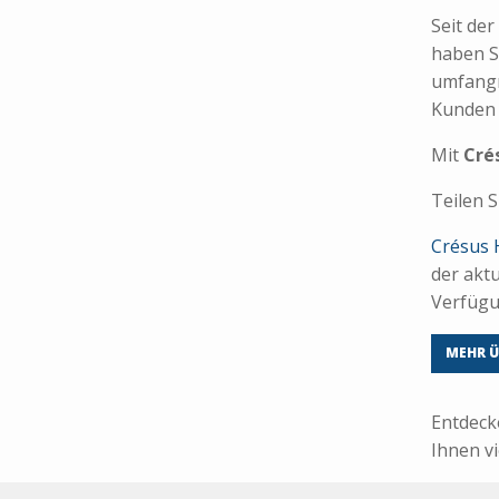
Seit de
haben S
umfangr
Kunden 
Mit
Cré
Teilen S
Crésus 
der akt
Verfügu
MEHR Ü
Entdeck
Ihnen vi