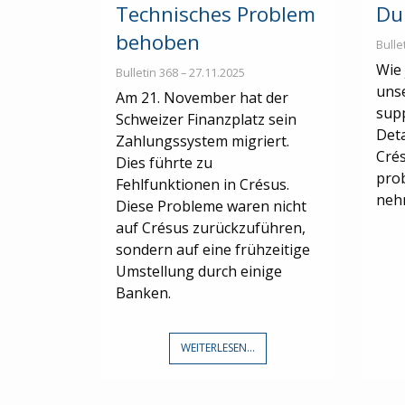
Technisches Problem
Du
behoben
Bulle
Wie 
Bulletin 368 – 27.11.2025
uns
Am 21. November hat der
supp
Schweizer Finanzplatz sein
Deta
Zahlungssystem migriert.
Crés
Dies führte zu
prob
Fehlfunktionen in Crésus.
neh
Diese Probleme waren nicht
auf Crésus zurückzuführen,
sondern auf eine frühzeitige
Umstellung durch einige
Banken.
WEITERLESEN...