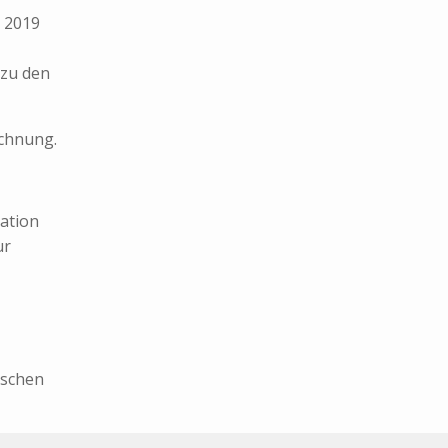
i 2019
 zu den
chnung.
lation
ur
nschen