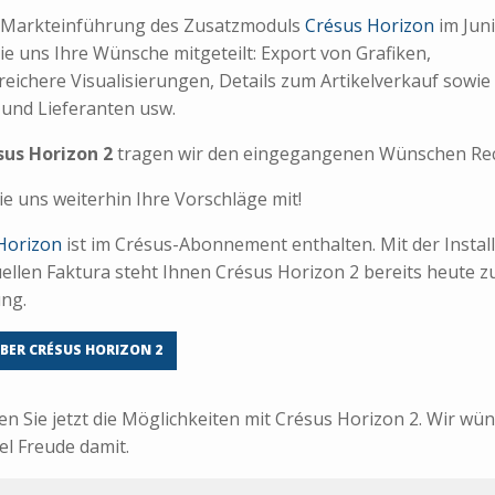
r Markteinführung des Zusatzmoduls
Crésus Horizon
im Jun
ie uns Ihre Wünsche mitgeteilt: Export von Grafiken,
eichere Visualisierungen, Details zum Artikelverkauf sowie
und Lieferanten usw.
sus Horizon 2
tragen wir den eingegangenen Wünschen Re
ie uns weiterhin Ihre Vorschläge mit!
Horizon
ist im Crésus-Abonnement enthalten. Mit der Instal
uellen Faktura steht Ihnen Crésus Horizon 2 bereits heute z
ng.
BER CRÉSUS HORIZON 2
en Sie jetzt die Möglichkeiten mit Crésus Horizon 2. Wir wü
el Freude damit.