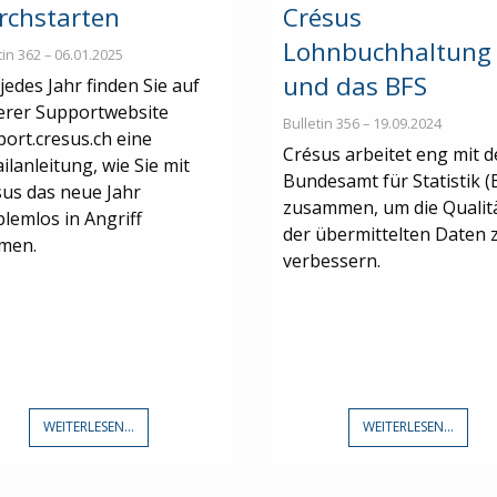
rchstarten
Crésus
Lohnbuchhaltung
tin 362 – 06.01.2025
und das BFS
jedes Jahr finden Sie auf
erer Supportwebsite
Bulletin 356 – 19.09.2024
ort.cresus.ch eine
Crésus arbeitet eng mit 
ilanleitung, wie Sie mit
Bundesamt für Statistik (
us das neue Jahr
zusammen, um die Qualit
lemlos in Angriff
der übermittelten Daten 
men.
verbessern.
WEITERLESEN...
WEITERLESEN...