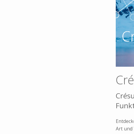
Cré
Crésu
Funkt
Entdeck
Art und