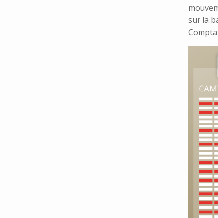
mouveme
sur la b
Comptabi