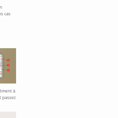
an
es cas
sément à
et passez