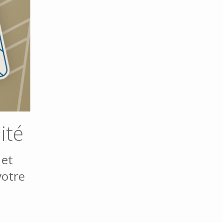
ité
 et
votre