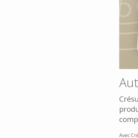
Aut
Crésu
produ
compt
Avec Cr