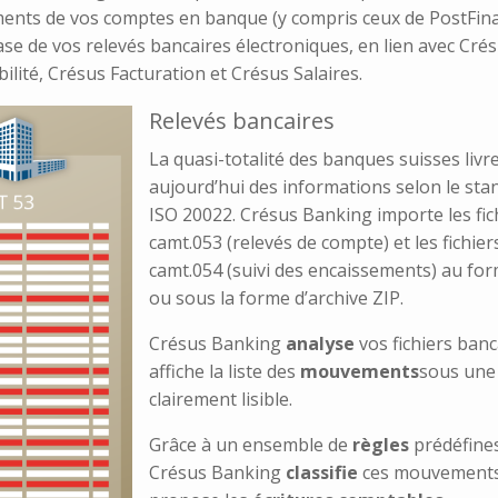
nts de vos comptes en banque (y compris ceux de PostFin
ase de vos relevés bancaires électroniques, en lien avec Cré
lité, Crésus Facturation et Crésus Salaires.
Relevés bancaires
La quasi-totalité des banques suisses livr
aujourd’hui des informations selon le sta
ISO 20022. Crésus Banking importe les fic
camt.053 (relevés de compte) et les fichier
camt.054 (suivi des encaissements) au fo
ou sous la forme d’archive ZIP.
Crésus Banking
analyse
vos fichiers banc
affiche la liste des
mouvements
sous une
clairement lisible.
Grâce à un ensemble de
règles
prédéfines
Crésus Banking
classifie
ces mouvements