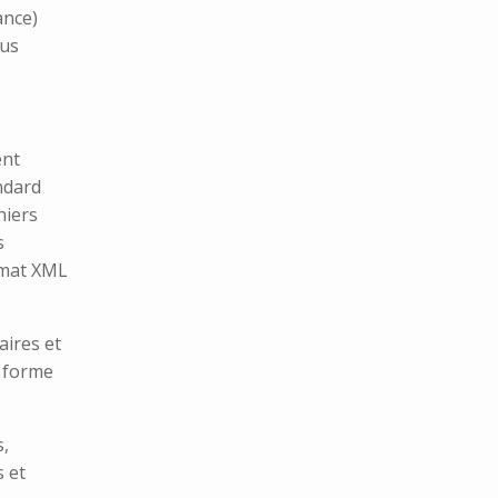
ance)
sus
ent
ndard
hiers
s
rmat XML
aires et
 forme
,
 et