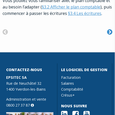
Vous pouvez vous familiariser avec le plan comptable et
au besoin l’adapter (
§3.2 Afficher le plan comptable
), puis
commencer à passer les écritures
§3.4 Les écritures
.
CONTACTEZ-NOUS
LE LOGICIEL DE GESTION
EPSITEC SA
Facturation
Rue de Neuchâtel 32
Salaires
1400 Yverdon-les-Bains
Comptabilité
Crésus+
Administration et vente
0800 27 37 87
NOUS SUIVRE