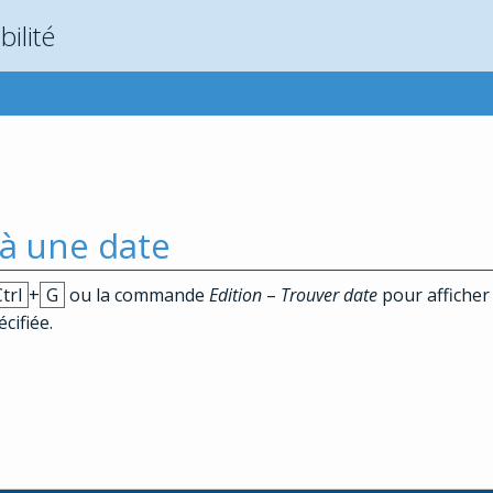
ilité
 à une date
trl
+
G
ou la commande
Edition
–
Trouver date
pour afficher 
cifiée.