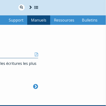
www.cresus.ch
Français
Deutsch
Support
Manuels
Ressources
Bulletins
les écritures les plus