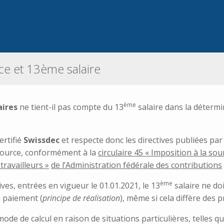
ce et 13ème salaire
ème
aires
ne tient-il pas compte du 13
salaire dans la détermi
ertifié
Swissdec
et respecte donc les directives publiées par
a source, conformément à la
circulaire 45 « Imposition à la so
 travailleurs
»
de l’Administration fédérale des contributions
ème
tives, entrées en vigueur le 01.01.2021, le 13
salaire ne do
 paiement (
principe de réalisation
), même si cela diffère des 
ode de calcul en raison de situations particulières, telles 