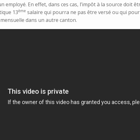
n employé. En effet, dans ces cas, l’impôt à la source doit êt
ème
tique 13
salaire qui pourra ne pas être versé ou qui pour
mensuelle dans un autre canton.