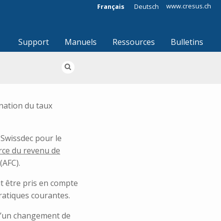
www.cresus.ch
Français
Deutsch
Support
Manuels
Ressources
Bulletins
nation du taux
 Swissdec pour le
urce du revenu de
(AFC).
it être pris en compte
pratiques courantes.
qu’un changement de