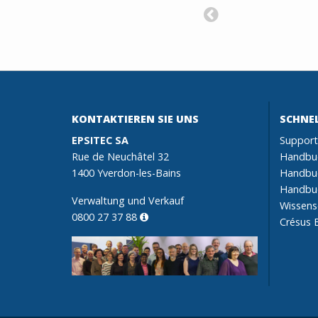
KONTAKTIEREN SIE UNS
SCHNEL
EPSITEC SA
Support
Rue de Neuchâtel 32
Handbuc
1400 Yverdon-les-Bains
Handbu
Handbuc
Verwaltung und Verkauf
Wissen
0800 27 37 88
Crésus B