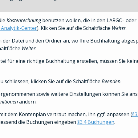
die
Kostenrechnung
benutzen wollen, die in den LARGO- oder
 Analytik-Center
). Klicken Sie auf die Schaltfläche
Weiter
.
der Datei und den Ordner an, wo Ihre Buchhaltung abgespe
haltfläche
Weiter
.
atei für eine richtige Buchhaltung erstellen, müssen Sie ke
 schliessen, klicken Sie auf die Schaltfläche
Beenden
.
vorgenommenen sowie weitere Einstellungen können Sie ans
initionen
ändern.
 mit dem Kontenplan vertraut machen, ihn ggf. anpassen (
§3
liessend die Buchungen eingeben
§3.4 Buchungen
.