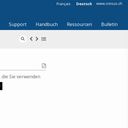
www.cresus.ch
Français
Deutsch
Support
Handbuch
Ressourcen
Bulletin
 die Sie verwenden
.