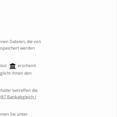
enen Dateien, die von
gespeichert werden
mbol
erscheint
glicht Ihnen den
zhalter
betreffen die
{
§7 Bankabgleich /
nen Sie unter