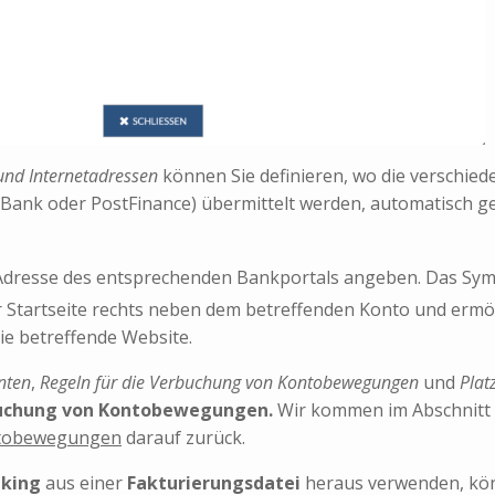
und Internetadressen
können Sie definieren, wo die verschied
 (Bank oder PostFinance) übermittelt werden, automatisch 
 Adresse des entsprechenden Bankportals angeben. Das Sy
r Startseite rechts neben dem betreffenden Konto und ermö
die betreffende Website.
nten
,
Regeln für die Verbuchung von Kontobewegungen
und
Plat
uchung von Kontobewegungen.
Wir kommen im Abschnitt 
ntobewegungen
darauf zurück.
nking
aus einer
Fakturierungsdatei
heraus verwenden, kön