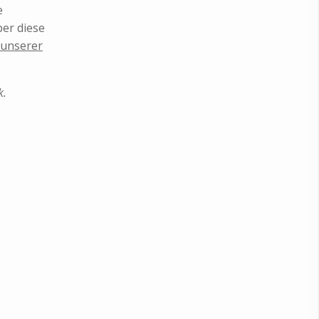
e
ber diese
 unserer
k.