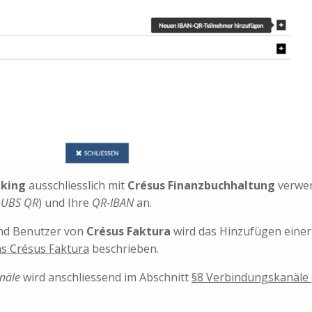
nking
ausschliesslich mit
Crésus Finanzbuchhaltung
verwen
.
UBS QR
) und Ihre
QR-IBAN
an.
nd Benutzer von
Crésus Faktura
wird das Hinzufügen eine
s Crésus Faktura
beschrieben.
näle
wird anschliessend im Abschnitt
§8 Verbindungskanäle (