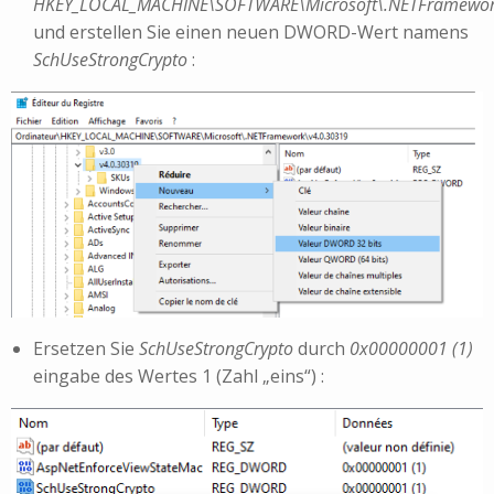
HKEY_LOCAL_MACHINE\SOFTWARE\Microsoft\.NETFramewor
und erstellen Sie einen neuen DWORD-Wert namens
SchUseStrongCrypto
:
Ersetzen Sie
SchUseStrongCrypto
durch
0x00000001 (1)
eingabe des Wertes 1 (Zahl „eins“) :