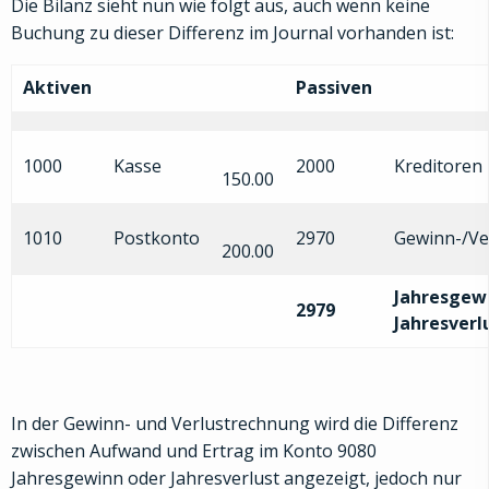
Die Bilanz sieht nun wie folgt aus, auch wenn keine
Buchung zu dieser Differenz im Journal vorhanden ist:
Aktiven
Passiven
1000
Kasse
2000
Kreditoren 
150.00
1010
Postkonto
2970
Gewinn-/Ve
200.00
Jahresgew
2979
Jahresverl
In der Gewinn- und Verlustrechnung wird die Differenz
zwischen Aufwand und Ertrag im Konto 9080
Jahresgewinn oder Jahresverlust angezeigt, jedoch nur