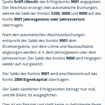
Spalte
Eröff./Abschl.
das Erfolgskonto
9001
angegeben:
Der Abschluss erzeugt zwei automatische Buchungen,
welche die Saldi der Konten
5200, 6000
und
9000
auf das
Konto
9001 Jahresgewinn oder Jahresverlust
übertragen.
Nach den automatischen Abschlussbuchungen
entspricht der Saldo des Kontos
9001
dem
Bruttoergebnis, von dem Löhne und Raumaufwand
abgezogen werden, d. h. dem Jahresgewinn oder dem
Jahresverlust. Der Saldo des Kontos
9000
wird hingegen
wieder auf null gesetzt.
Der Saldo des Kontos
9001
wird anschliessend auf das
Konto
2800 Eigenkapital
übertragen.
Der Saldo sämtlicher Erfolgskonten beträgt nun null,
und die Bilanz ist ausgeglichen.
Dies ist ein Beispiel und stellt keine zu befolgende Regel