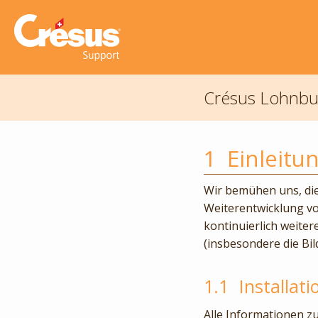
Crésus Lohnbu
1
Einleitu
Wir bemühen uns, die
Weiterentwicklung v
kontinuierlich weiter
(insbesondere die Bi
1.1
Installat
Alle Informationen z