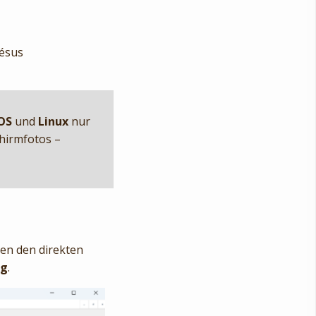
résus
OS
und
Linux
nur
chirmfotos –
en den direkten
ng
.