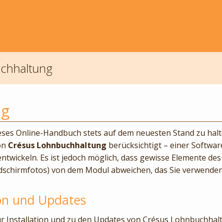
chhaltung
ng
ses Online-Handbuch stets auf dem neuesten Stand zu halte
on
Crésus Lohnbuchhaltung
berücksichtigt – einer Software
entwickeln. Es ist jedoch möglich, dass gewisse Elemente d
ldschirmfotos) von dem Modul abweichen, das Sie verwenden
ion und Updates
ur Installation und zu den Updates von Crésus Lohnbuchhalt