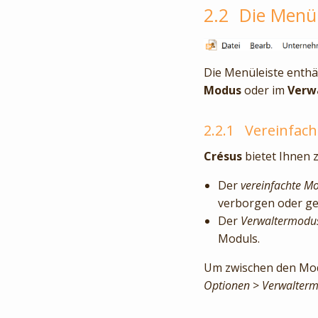
2.2
Die Menül
Die Menüleiste enthäl
Modus
oder im
Verw
2.2.1
Vereinfac
Crésus
bietet Ihnen 
Der
vereinfachte M
verborgen oder ge
Der
Verwaltermodu
Moduls.
Um zwischen den Modi
Optionen
>
Verwalter