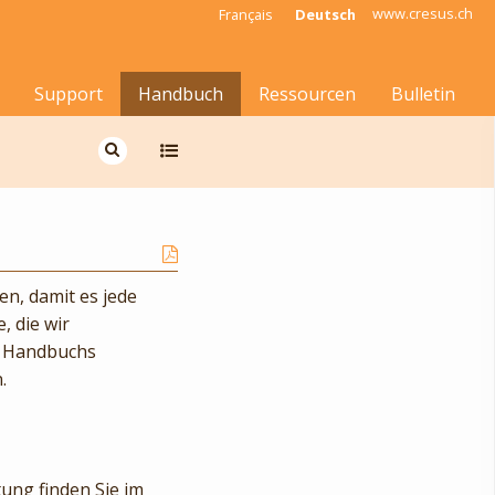
www.cresus.ch
Français
Deutsch
Support
Handbuch
Ressourcen
Bulletin
n, damit es jede
, die wir
es Handbuchs
.
ung finden Sie im