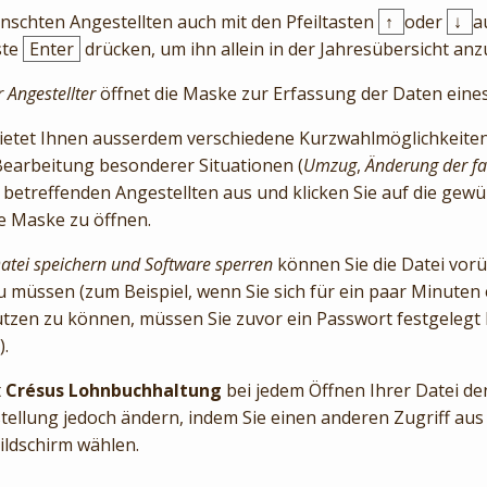
schten Angestellten auch mit den Pfeiltasten
↑
oder
↓
a
ste
Enter
drücken, um ihn allein in der Jahresübersicht anz
 Angestellter
öffnet die Maske zur Erfassung der Daten eine
bietet Ihnen ausserdem verschiedene Kurzwahlmöglichkeiten
e Bearbeitung besonderer Situationen (
Umzug
,
Änderung der fa
 betreffenden Angestellten aus und klicken Sie auf die gewü
e Maske zu öffnen.
atei speichern und Software sperren
können Sie die Datei vor
zu müssen (zum Beispiel, wenn Sie sich für ein paar Minuten
tzen zu können, müssen Sie zuvor ein Passwort festgelegt 
).
t
Crésus Lohnbuchhaltung
bei jedem Öffnen Ihrer Datei den
tellung jedoch ändern, indem Sie einen anderen Zugriff aus
ildschirm wählen.