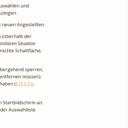
uswählen und
uzeigen.
s neuen Angestellten.
 (oberhalb der
miliären Situation
nschte Schaltfläche,
übergehend sperren,
 entfernen müssen).
haben (
§15.6 Ein
 Startbildschirm an.
 der Auswahlliste