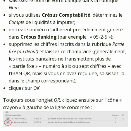
saisissez le nom de votre banque dans la rubrique
Nom
;
si vous utilisez
Crésus Comptabilité
, déterminez le
Compte
de liquidités à imputer;
entrez le numéro d’adhérent précédemment généré
dans
Crésus Banking
(par exemple : « 05-2-5 »);
supprimez les chiffres inscrits dans la rubrique
Partie
fixe (au début)
et laissez ce champ vide (généralement,
les instituts bancaires ne transmettent plus de
« partie fixe » – numéro à six ou sept chiffres – avec
l’IBAN QR, mais si vous en avez reçu une, saisissez-la
dans le champ correspondant);
cliquez sur
OK
.
Toujours sous l’onglet
QR
, cliquez ensuite sur l’icône «
crayon » à gauche de la ligne concernée :