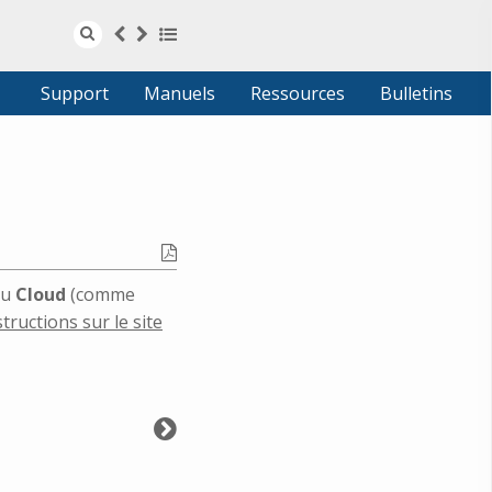
www.cresus.ch
Français
Deutsch
Support
Manuels
Ressources
Bulletins
au
Cloud
(comme
structions sur le site