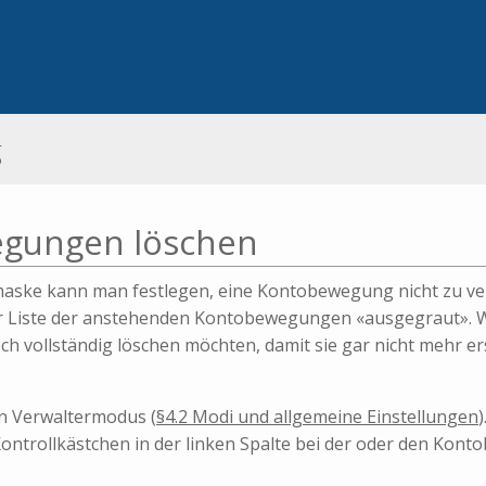
g
gungen löschen
maske kann man festlegen, eine Kontobewegung nicht zu ve
r Liste der anstehenden Kontobewegungen «ausgegraut». W
 vollständig löschen möchten, damit sie gar nicht mehr er
en Verwaltermodus (
§4.2 Modi und allgemeine Einstellungen
)
 Kontrollkästchen in der linken Spalte bei der oder den Kon