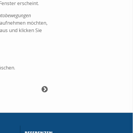
enster erscheint.
ntobewegungen
n aufnehmen möchten,
aus und klicken Sie
öschen.
REFERENZEN