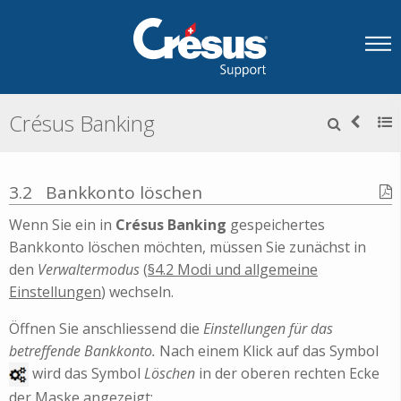
Crésus Banking
3.2
Bankkonto löschen
Wenn Sie ein in
Crésus Banking
gespeichertes
Bankkonto löschen möchten, müssen Sie zunächst in
den
Verwaltermodus
(
§4.2 Modi und allgemeine
Einstellungen
) wechseln.
Öffnen Sie anschliessend die
Einstellungen für das
betreffende Bankkonto.
Nach einem Klick auf das Symbol
wird das Symbol
Löschen
in der oberen rechten Ecke
der Maske angezeigt: